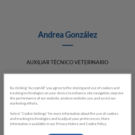
Andrea González
AUXILIAR TÉCNICO VETERINARIO
By clicking “Accept All” you agree to the storing and use of cookies and
tracking technologies on your device to enhance site navigation, improve
the performance of our website, analyse website use, and assist our
marketing efforts.
Select “Cookie Settings” for more information about the use of cookies
and tracking technologies and to adjust your preferences. More
information is available in our Privacy Notice and Cookie Policy.