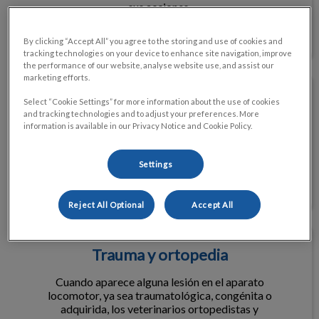
sus acciones.
Ver servicio
By clicking “Accept All” you agree to the storing and use of cookies and
tracking technologies on your device to enhance site navigation, improve
the performance of our website, analyse website use, and assist our
Diagnóstico por imagen
marketing efforts.
Diagnóstico por imagen
Select “Cookie Settings” for more information about the use of cookies
and tracking technologies and to adjust your preferences. More
information is available in our Privacy Notice and Cookie Policy.
Las técnicas de diagnóstico por imagen representan
una gran fuente de información del estado de nuestros
pacientes.
Settings
Ver servicio
Reject All Optional
Accept All
Trauma y ortopedia
Trauma y ortopedia
Cuando aparece alguna lesión en el aparato
locomotor, ya sea traumatológica, congénita o
adquirida, los veterinarios ortopedistas y