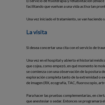
El servicio de fisioterapia y rehabilitación (enla
facilitando que vuelvan a una vida activa tan pro
Una vez iniciado el tratamiento, se van haciendo 
La visita
Si desea concertar una cita con el servicio de tra
Una vez en el hospital y abierto el historial médi
que cojea, como empezó, en qué momento le molest
se comienza con una observación de la postura del
exploración completa tanto de la extremidad o ex
de imagen (RX, ecografía, TAC, fluoroscopio, artrosc
Para hacer las pruebas complementarias, en cierta
que anestesiar o sedar. Entonces se programará el