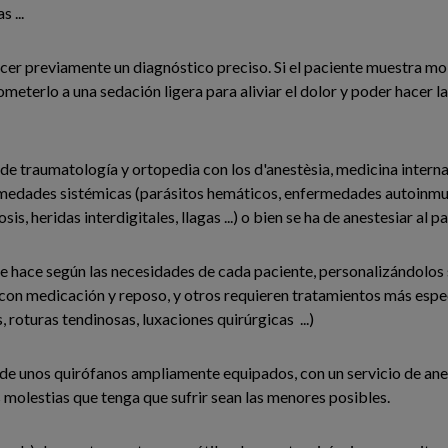
 ...
er previamente un diagnóstico preciso. Si el paciente muestra mol
terlo a una sedación ligera para aliviar el dolor y poder hacer la
de traumatología y ortopedia con los d'anestèsia, medicina interna,
ermedades sistémicas (parásitos hemáticos, enfermedades autoinm
s, heridas interdigitales, llagas ...) o bien se ha de anestesiar al 
se hace según las necesidades de cada paciente, personalizándolos s
con medicación y reposo, y otros requieren tratamientos más espec
 roturas tendinosas, luxaciones quirúrgicas ...)
de unos quirófanos ampliamente equipados, con un servicio de anes
 molestias que tenga que sufrir sean las menores posibles.