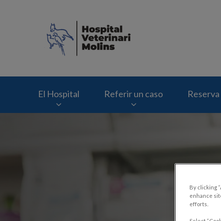
Home de Hospital V
El Hospital
Referir un caso
Reserva 
By clicking 
enhance site
efforts.
Select “Cook