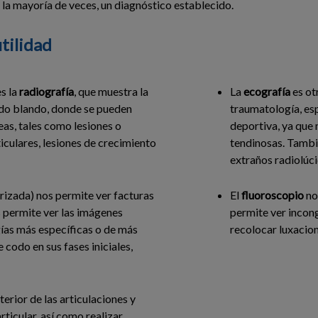
 la mayoría de veces, un diagnóstico establecido.
tilidad
s la
radiografía
, que muestra la
La
ecografía
es ot
ido blando, donde se pueden
traumatología, es
eas, tales como lesiones o
deportiva, ya que 
iculares, lesiones de crecimiento
tendinosas. Tambi
extraños radiolúci
izada) nos permite ver facturas
El
fluoroscopio
no
 permite ver las imágenes
permite ver incong
ías más específicas o de más
recolocar luxacion
de codo en sus fases iniciales,
terior de las articulaciones y
articular, así como realizar