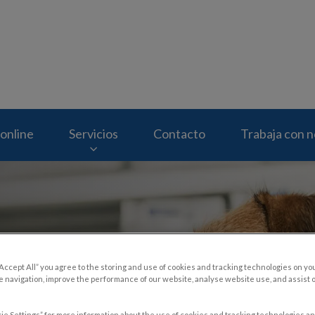
eterinario Molins
online
Servicios
Contacto
Trabaja con 
“Accept All” you agree to the storing and use of cookies and tracking technologies on yo
 navigation, improve the performance of our website, analyse website use, and assist 
ie Settings” for more information about the use of cookies and tracking technologies an