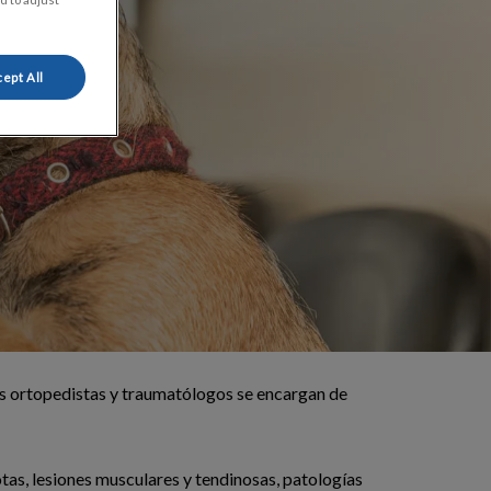
ept All
ios ortopedistas y traumatólogos se encargan de
tas, lesiones musculares y tendinosas, patologías