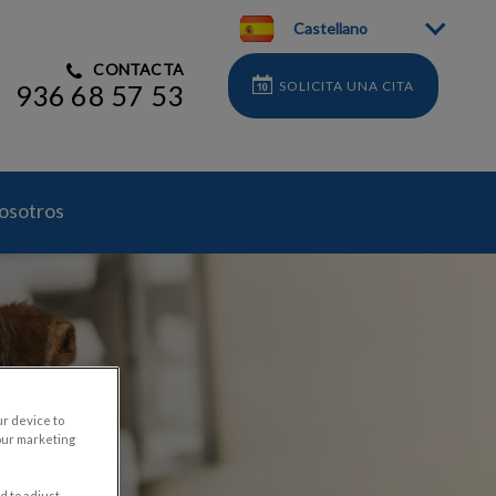
Castellano
CONTACTA
SOLICITA UNA CITA
936 68 57 53
nosotros
ur device to
our marketing
d to adjust