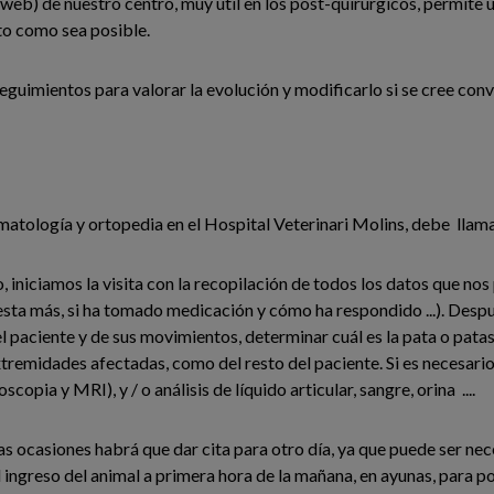
ce web) de nuestro centro, muy útil en los post-quirúrgicos, permite
nto como sea posible.
seguimientos para valorar la evolución y modificarlo si se cree con
umatología y ortopedia en el Hospital Veterinari Molins, debe llam
co, iniciamos la visita con la recopilación de todos los datos que n
a más, si ha tomado medicación y cómo ha respondido ...). Despué
 paciente y de sus movimientos, determinar cuál es la pata o patas 
tremidades afectadas, como del resto del paciente. Si es necesario
opia y MRI), y / o análisis de líquido articular, sangre, orina ....
s ocasiones habrá que dar cita para otro día, ya que puede ser nece
 ingreso del animal a primera hora de la mañana, en ayunas, para p