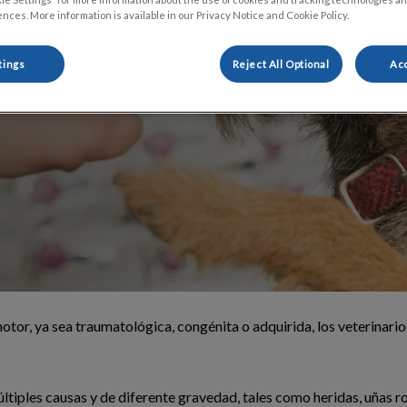
nces. More information is available in our Privacy Notice and Cookie Policy.
tings
Reject All Optional
Acc
otor, ya sea traumatológica, congénita o adquirida, los veterinar
ltiples causas y de diferente gravedad, tales como heridas, uñas ro