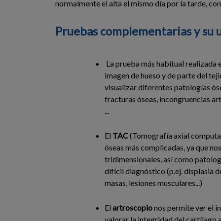
normalmente el alta el mismo día por la tarde, con
Pruebas complementarias y su u
La prueba más habitual realizada e
imagen de hueso y de parte del tej
visualizar diferentes patologías ós
fracturas óseas, incongruencias art
...
El
TAC
(Tomografía axial computar
óseas más complicadas, ya que nos
tridimensionales, así como patolog
difícil diagnóstico (p.ej. displasia 
masas, lesiones musculares...)
El
artroscopio
nos permite ver el in
valorar la integridad del cartílago 