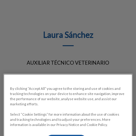
Laura Sánchez
AUXILIAR TÉCNICO VETERINARIO
By clicking “Accept All” you agree to the storing and use of cookies and
tracking technologies on your device to enhance site navigation, improve
the performance of our website, analyse website use, and assist our
marketing efforts.
Select “Cookie Settings” for more information about the use of cookies
and tracking technologies and to adjust your preferences. More
information is available in our Privacy Notice and Cookie Policy.