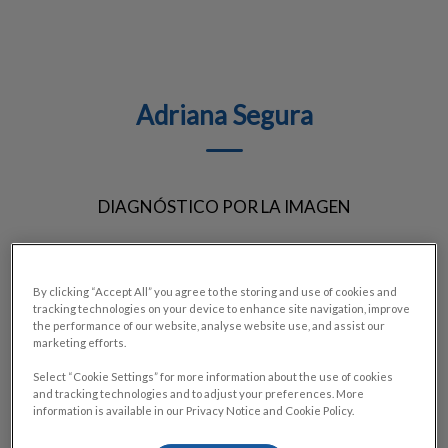
Adriana Segura
DIAGNÓSTICO POR LA IMAGEN
By clicking “Accept All” you agree to the storing and use of cookies and
tracking technologies on your device to enhance site navigation, improve
the performance of our website, analyse website use, and assist our
marketing efforts.
Select “Cookie Settings” for more information about the use of cookies
and tracking technologies and to adjust your preferences. More
information is available in our Privacy Notice and Cookie Policy.